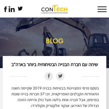
דלג לתוכן
דלג לסרגל הניווט
twitter
linkedin
לעמוד
link
link
הפייסבוק
של
קונטק
עברית
BLOG
שיחה עם חברת הבנייה הבטיחותית ביותר בארה"ב
בטקס פרסי המצויינות בבטיחות בבניה 2019 שקיימה השנה
התאחדות הקבלנים האמריקאית, זכו 57 חברות בנייה שונות
בפרסים, אבל חברה אחת בלטה מעל כולן והייתה הזוכה
הגדולה של האירוע: אנקור אלקטריק מקולורדו.