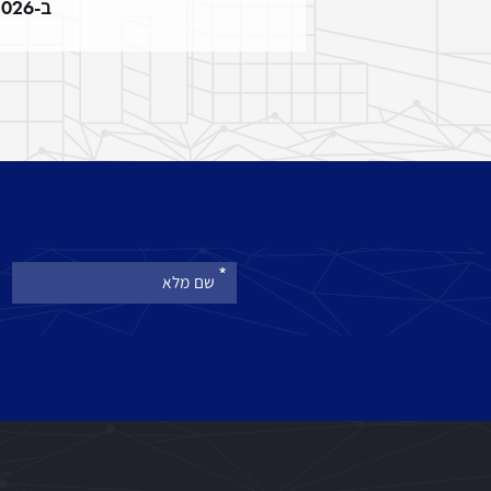
ב-2026
אנא
מלאו
את
טופס
-
הצטרפו
לניוזלטר