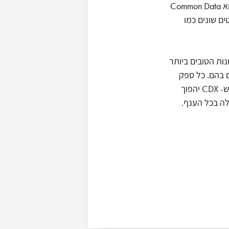
לפרויקטים ויכולת שיתוף נתונים בין מערכות שונות (interoperability). הפיתרון שלהם הוא Common Data
מטים שונים כמו
ונות הטובים ביותר
ם בהם. כל ספק
יוכל לאחסן את הנתונים בפורמט כרצונו וידאג לתרגם את הנתונים לפורמט CDX. ברגע ש- CDX יהפוך
ולה בכל הענף.