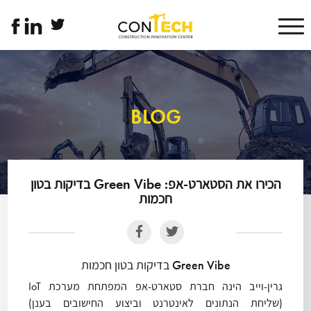
דלג לתוכן
דלג לסרגל הניווט
twitter
linkedin
לעמוד
link
link
הפייסבוק
של
קונטק
עברית
BLOG
הכירו את הסטארט-אפ: Green Vibe בדיקות בטון
חכמות
Green Vibe בדיקות בטון חכמות
גרין-וייב הינה חברת סטארט-אפ המפתחת מערכת IoT
(שליחת הנתונים לאינטרנט וביצוע החישובים בענן)