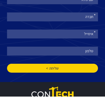
מלאו
את
טופס
-
הצטרפו
לניוזלטר
שלנו