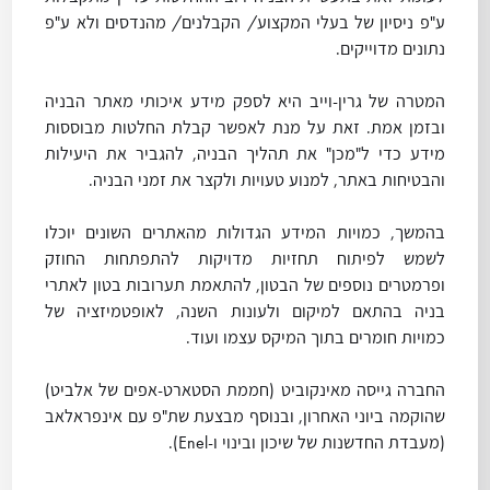
ע"פ ניסיון של בעלי המקצוע/ הקבלנים/ מהנדסים ולא ע"פ
נתונים מדוייקים.
המטרה של גרין-וייב היא לספק מידע איכותי מאתר הבניה
ובזמן אמת. זאת על מנת לאפשר קבלת החלטות מבוססות
מידע כדי ל"מכן" את תהליך הבניה, להגביר את היעילות
והבטיחות באתר, למנוע טעויות ולקצר את זמני הבניה.
בהמשך, כמויות המידע הגדולות מהאתרים השונים יוכלו
לשמש לפיתוח תחזיות מדויקות להתפתחות החוזק
ופרמטרים נוספים של הבטון, להתאמת תערובות בטון לאתרי
בניה בהתאם למיקום ולעונות השנה, לאופטמיזציה של
כמויות חומרים בתוך המיקס עצמו ועוד.
החברה גייסה מאינקוביט (חממת הסטארט-אפים של אלביט)
שהוקמה ביוני האחרון, ובנוסף מבצעת שת"פ עם אינפראלאב
(מעבדת החדשנות של שיכון ובינוי ו-Enel).