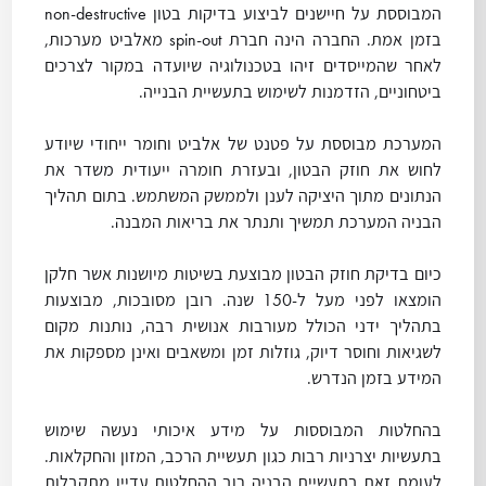
המבוססת על חיישנים לביצוע בדיקות בטון non-destructive
בזמן אמת. החברה הינה חברת spin-out מאלביט מערכות,
לאחר שהמייסדים זיהו בטכנולוגיה שיועדה במקור לצרכים
ביטחוניים, הזדמנות לשימוש בתעשיית הבנייה.
המערכת מבוססת על פטנט של אלביט וחומר ייחודי שיודע
לחוש את חוזק הבטון, ובעזרת חומרה ייעודית משדר את
הנתונים מתוך היציקה לענן ולממשק המשתמש. בתום תהליך
הבניה המערכת תמשיך ותנתר את בריאות המבנה.
כיום בדיקת חוזק הבטון מבוצעת בשיטות מיושנות אשר חלקן
הומצאו לפני מעל ל-150 שנה. רובן מסובכות, מבוצעות
בתהליך ידני הכולל מעורבות אנושית רבה, נותנות מקום
לשגיאות וחוסר דיוק, גוזלות זמן ומשאבים ואינן מספקות את
המידע בזמן הנדרש.
בהחלטות המבוססות על מידע איכותי נעשה שימוש
בתעשיות יצרניות רבות כגון תעשיית הרכב, המזון והחקלאות.
לעומת זאת בתעשיית הבניה רוב ההחלטות עדיין מתקבלות