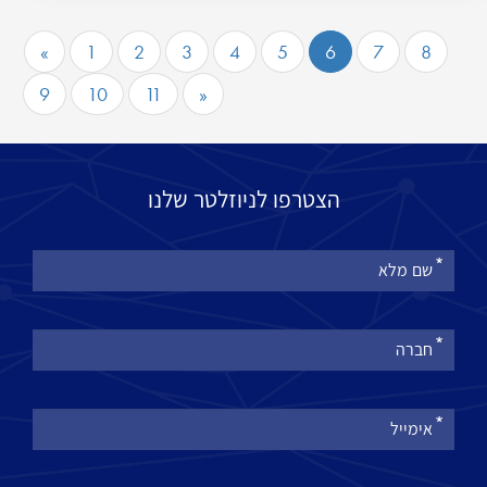
«
1
2
3
4
5
6
7
8
9
10
11
»
הצטרפו לניוזלטר שלנו
אנא
מלאו
את
טופס
-
הצטרפו
לניוזלטר
שלנו