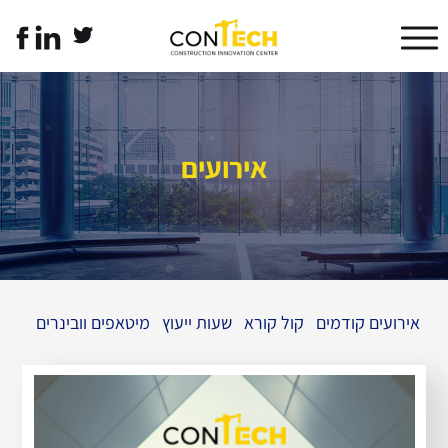
דלג לתוכן
דלג לסרגל הניווט
twitter
linkedin
לעמוד
link
link
הפייסבוק
של
קונטק
עברית
אירועים
אירועים קודמים
קול קורא
שעות ייעוץ
מיטאפים וובינרים