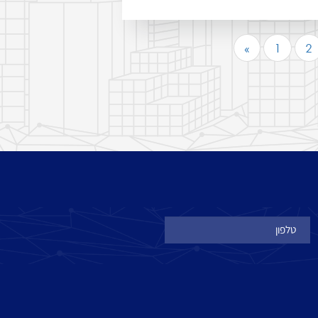
«
1
2