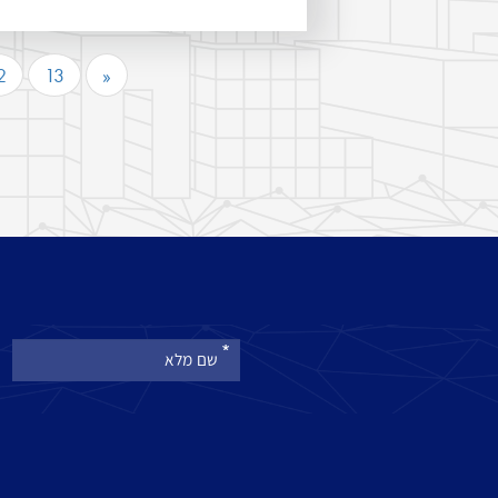
2
13
»
אנא
מלאו
את
טופס
-