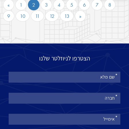
«
1
2
3
4
5
6
7
8
9
10
11
12
13
»
הצטרפו לניוזלטר שלנו
אנא
מלאו
את
טופס
-
הצטרפו
לניוזלטר